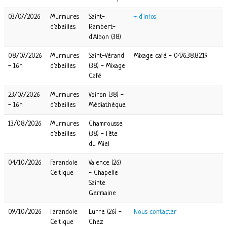
03/07/2026
Murmures
Saint-
+ d'infos
d'abeilles
Rambert-
d'Albon (38)
08/07/2026
Murmures
Saint-Vérand
Mixage café - 04.76.38.82.19
- 16h
d'abeilles
(38) - Mixage
Café
23/07/2026
Murmures
Voiron (38) -
- 16h
d'abeilles
Médiathèque
13/08/2026
Murmures
Chamrousse
d'abeilles
(38) - Fête
du Miel
04/10/2026
Farandole
Valence (26)
Celtique
- Chapelle
Sainte
Germaine
09/10/2026
Farandole
Eurre (26) -
Nous contacter
Celtique
Chez