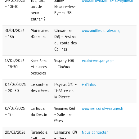
24/01/2026
Toc, toc,
Saint-
www.saint-nazaire-les-eymes.fr
- 10h30
toc... Je
Nazaire-les-
peux
Eymes (38)
entrer ?
31/01/2026
Murmures
Chavannes
www.famillesrurales.org
- 16h
d'abeilles
(26) - Festival
du conte des
Collines
17/02/2026
Sorcières
Vaujany (38)
explore.vaujany.com
- 17h30
et autres
- Cinéma
bestioles
06/03/2026
Le souffle
Peyrus (26) -
+ d'infos
- 20h30
des mères
Théâtre de
la Pierre
07/03/2026
La Roue
Veaunes (26)
www.mercurol-veaunes.fr
- 19h
du Destin
- Salle des
fêtes
20/03/2026
Farandole
Lamastre (07)
Nous contacter
Celtique
- Chez