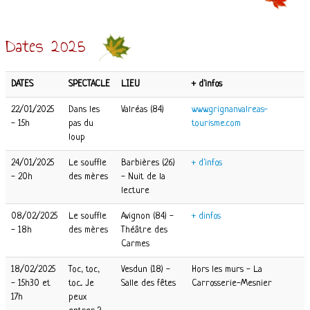
Dates 2025
DATES
SPECTACLE
LIEU
+ d'infos
22/01/2025
Dans les
Valréas (84)
www.grignanvalreas-
- 15h
pas du
tourisme.com
loup
24/01/2025
Le souffle
Barbières (26)
+ d'infos
- 20h
des mères
- Nuit de la
lecture
08/02/2025
Le souffle
Avignon (84) -
+ dinfos
- 18h
des mères
Théâtre des
Carmes
18/02/2025
Toc, toc,
Vesdun (18) -
Hors les murs - La
- 15h30 et
toc... Je
Salle des fêtes
Carrosserie-Mesnier
17h
peux