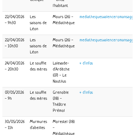
l'habitant
22/04/2026
Les
Mours (26) -
mediatheques.valenceromansagglo
- 9h30
saisons de
Médiathèque
Léon
22/04/2026
Les
Mours (26) -
mediatheques.valenceromansagglo
- 10h30
saisons de
Médiathèque
Léon
24/04/2026
Le souffle
Lalevade-
+ d'infos
- 20h30
des mères
d'Ardèche
(07) - Le
Nautilus
07/05/2026
Le souffle
Grenoble
+ d'infos
- 9h
des mères
(38) -
Théâtre
Prémol
30/05/2026
Murmures
Morestel (38)
- 11h
d'abeilles
-
Médiathèque