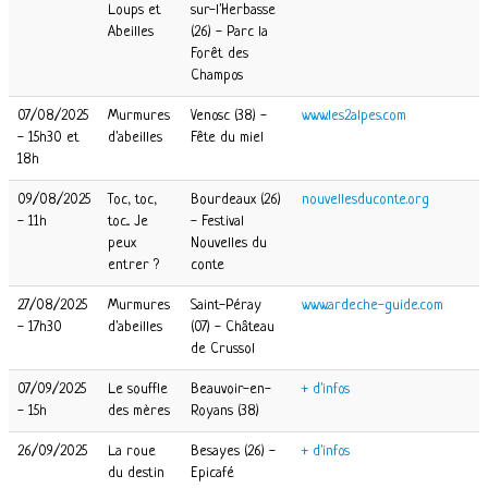
Loups et
sur-l'Herbasse
Abeilles
(26) - Parc la
Forêt des
Champos
07/08/2025
Murmures
Venosc (38) -
www.les2alpes.com
- 15h30 et
d'abeilles
Fête du miel
18h
09/08/2025
Toc, toc,
Bourdeaux (26)
nouvellesduconte.org
- 11h
toc... Je
- Festival
peux
Nouvelles du
entrer ?
conte
27/08/2025
Murmures
Saint-Péray
www.ardeche-guide.com
- 17h30
d'abeilles
(07) - Château
de Crussol
07/09/2025
Le souffle
Beauvoir-en-
+ d'infos
- 15h
des mères
Royans (38)
26/09/2025
La roue
Besayes (26) -
+ d'infos
du destin
Epicafé