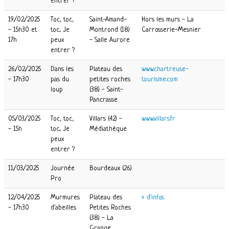
entrer ?
19/02/2025
Toc, toc,
Saint-Amand-
Hors les murs - La
- 15h30 et
toc... Je
Montrond (18)
Carrosserie-Mesnier
17h
peux
- Salle Aurore
entrer ?
26/02/2025
Dans les
Plateau des
www.chartreuse-
- 17h30
pas du
petites roches
tourisme.com
loup
(38) - Saint-
Pancrasse
05/03/2025
Toc, toc,
Villars (42) -
www.villars.fr
- 15h
toc... Je
Médiathèque
peux
entrer ?
11/03/2025
Journée
Bourdeaux (26)
Pro
12/04/2025
Murmures
Plateau des
+ d'infos
- 17h30
d'abeilles
Petites Roches
(38) - La
Grange