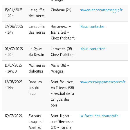
15/04/2025
Le souffle
Chabeuil (26)
www.valenceromansagglo.fr
- 20h
des mères
27/06/2025
Le souffle
Romans-sur-
Nous contacter
- 19h
des mères
Isère (26) -
Chez l'habitant
01/07/2025
La Roue
Lamastre (07) -
Nous contacter
- 20h
du Destin
Chez l'habitant
11/07/2025
Murmures
Mens (38) -
- 14h30
d'abeilles
Mixages
12/07/2025
Dans les
Saint Maurice
www.lestroispommescontes.fr
- 14h
pas du
en Trièves (38)
loup
- Festival de la
Langue des
bois
17/07/2025
Extraits
Saint-Donat-
la-foret-des-champos.fr
Loups et
sur-l'Herbasse
Abeilles
(26) - Parc la