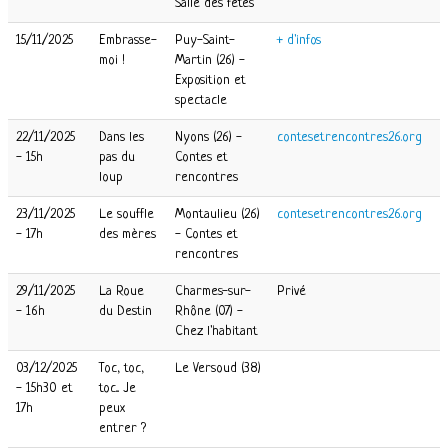
Salle des fêtes
15/11/2025
Embrasse-
Puy-Saint-
+ d'infos
moi !
Martin (26) -
Exposition et
spectacle
22/11/2025
Dans les
Nyons (26) -
contesetrencontres26.org
- 15h
pas du
Contes et
loup
rencontres
23/11/2025
Le souffle
Montaulieu (26)
contesetrencontres26.org
- 17h
des mères
- Contes et
rencontres
29/11/2025
La Roue
Charmes-sur-
Privé
- 16h
du Destin
Rhône (07) -
Chez l'habitant
03/12/2025
Toc, toc,
Le Versoud (38)
- 15h30 et
toc... Je
17h
peux
entrer ?