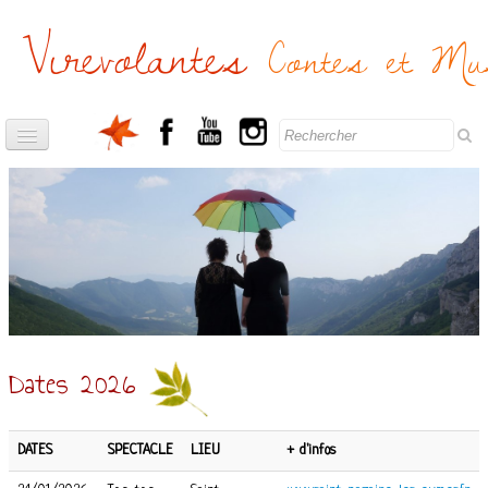
Virevolantes
Contes et Mu
Accueil
Spectacles
▼
La compagnie
▼
Agenda
Contacts
Dates 2026
DATES
SPECTACLE
LIEU
+ d'infos