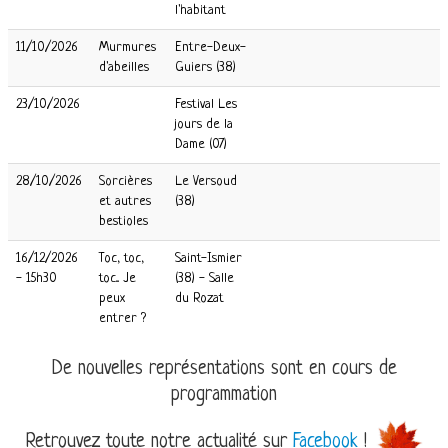
l'habitant
11/10/2026
Murmures
Entre-Deux-
d'abeilles
Guiers (38)
23/10/2026
Festival Les
jours de la
Dame (07)
28/10/2026
Sorcières
Le Versoud
et autres
(38)
bestioles
16/12/2026
Toc, toc,
Saint-Ismier
- 15h30
toc... Je
(38) - Salle
peux
du Rozat
entrer ?
De nouvelles représentations sont en cours de
programmation
Retrouvez toute notre actualité sur
Facebook
!