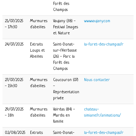
Forêt des
Champos
21/07/2025
Murmures
Vaujany (38) -
www.vaujany.com
- 17h30
d'abeilles
Festival Images
et Nature
24/07/2025
Extraits
Saint-Donat-
la-foret-des-champos.fr
Loups et
sur-l'Herbasse
Abeilles
(26) - Parc la
Forêt des
Champos
27/07/2025
Murmures
Coucouron (07)
Nous contacter
- 15h30
d'abeilles
-
Représentation
privée
29/07/2025
Murmures
Valréas (84) -
chateau-
- 18h
d'abeilles
Mardis en
simiane.fr/animations/
famille
02/08/2025
Extraits
Saint-Donat-
la-foret-des-champos.fr