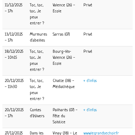
11/12/2025
Toc, toc,
Valence (26) -
Privé
- 17h
toc... Je
Ecole
peux
entrer ?
13/12/2025
Murmures
Sarras (07)
Privé
- 17h
d'abeilles
18/12/2025
Toc, toc,
Bourg-lès-
Privé
- 10h15
toc... Je
Valence (26) -
peux
Ecole
entrer ?
20/12/2025
Toc, toc,
Chatte (38) -
+ d'infos
- 11h30
toc... Je
Médiathèque
peux
entrer ?
20/12/2025
Contes
Pailharès (07) -
+ d'infos
- 17h
d'(h)ivers
Fête du
Solstice
27/12/2025
Dans les
Vinay (38) - Le
www.legrandsechoir.fr