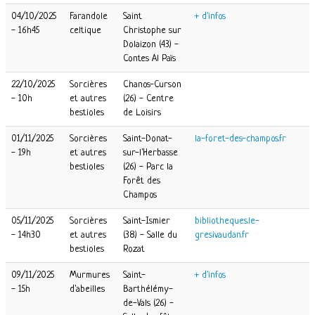
04/10/2025
Farandole
Saint
+ d'infos
- 16h45
celtique
Christophe sur
Dolaizon (43) -
Contes Al Païs
22/10/2025
Sorcières
Chanos-Curson
- 10h
et autres
(26) - Centre
bestioles
de Loisirs
01/11/2025
Sorcières
Saint-Donat-
la-foret-des-champos.fr
- 19h
et autres
sur-l'Herbasse
bestioles
(26) - Parc la
Forêt des
Champos
05/11/2025
Sorcières
Saint-Ismier
bibliotheques.le-
- 14h30
et autres
(38) - Salle du
gresivaudan.fr
bestioles
Rozat
09/11/2025
Murmures
Saint-
+ d'infos
- 15h
d'abeilles
Barthélémy-
de-Vals (26) -